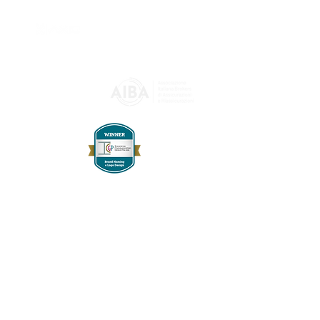
-
Accessibilità
è un marchio
registrato ®
Associato
Brand "Alta Quota" premiato
da Insurzine
all'Insurance
Communication Grand Prix 2026
nella categoria
Brand Naming
e Logo Design
Sede
Largo Messico 7
legale
00198
Roma