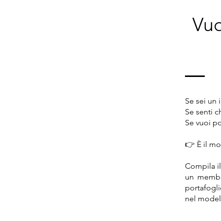
Vuo
Se sei un 
Se senti c
Se vuoi po
👉 È il mo
Compila il
un membro
portafogl
nel model