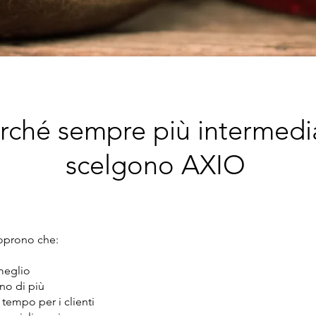
rché sempre più intermedi
scelgono AXIO
oprono che:
meglio
o di più
tempo per i clienti