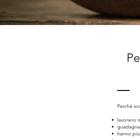
Pe
Perché sc
lavorano 
guadagnan
hanno più 