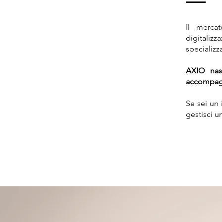
Il merca
digitalizz
specializz
AXIO nasc
accompagna
Se sei un 
gestisci u