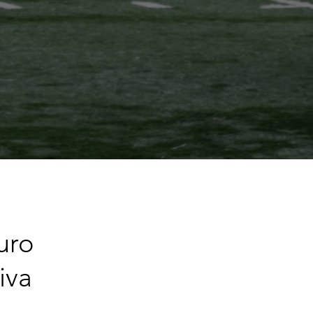
uro
iva