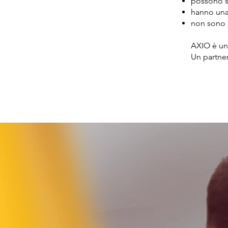
possono sp
hanno una 
non sono p
AXIO è un 
Un partner