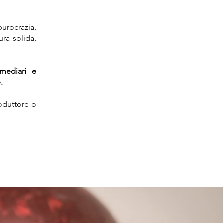
rocrazia,
ura solida,
rmediari e
.
roduttore o