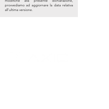
modifiche alla presente dichiarazione,
provvediamo ad aggiornare la data relativa
all'ultima versione.
Well done
is better than well said
Società di intermediazione
assicurativa, soggetta al controllo
dell'
IVASS
, iscritta al
Registro Unico
degli Intermediari
col n.
B000745327 del 14/02/2024.