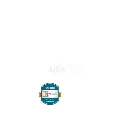
Capitale sociale € 115.000,00
© 2026 AXIO Insurance Broker S.r.l.
Tutti i diritti sono riservati -
Riproduzione vietata
Termini di utilizzo
-
Privacy
-
Cookie
-
Accessibilità
è un marchio
registrato ®
Associato
Brand "Alta Quota" premiato
da Insurzine
all'Insurance
Communication Grand Prix 2026
nella categoria
Brand Naming
e Logo Design